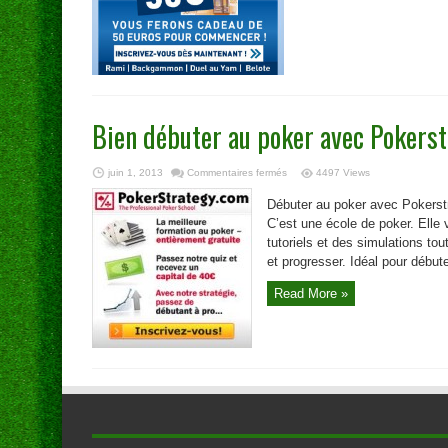
Bien débuter au poker avec Pokers
sur
juin 1, 2013
Commentaires fermés
4497 Views
Bien
débuter
Débuter au poker avec Pokerstr
au
poker
C’est une école de poker. Elle
avec
Pokerstrategy
tutoriels et des simulations tou
et progresser. Idéal pour débute
Read More »