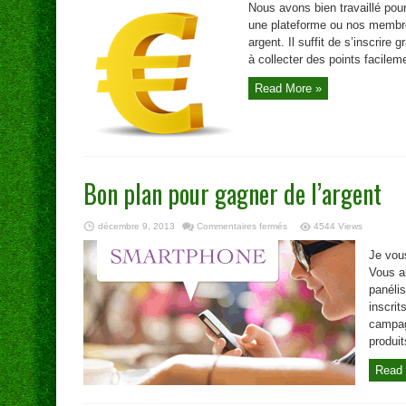
Nous avons bien travaillé pou
cadeaux
ou
une plateforme ou nos membr
de
l’argent
argent. Il suffit de s’inscrir
facilement
à collecter des points facileme
!
Read More »
Bon plan pour gagner de l’argent
sur
décembre 9, 2013
Commentaires fermés
4544 Views
Bon
plan
Je vous
pour
gagner
Vous a
de
l’argent
panélis
inscrit
campag
produits
Read 