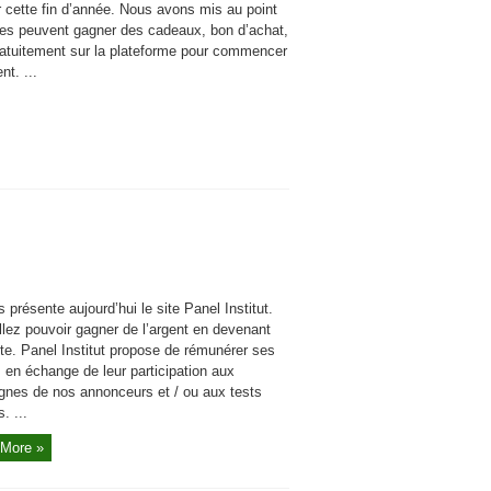
r cette fin d’année. Nous avons mis au point
es peuvent gagner des cadeaux, bon d’achat,
e gratuitement sur la plateforme pour commencer
nt. ...
 présente aujourd’hui le site Panel Institut.
llez pouvoir gagner de l’argent en devenant
te. Panel Institut propose de rémunérer ses
s en échange de leur participation aux
nes de nos annonceurs et / ou aux tests
INSCRIPTION À LA NEWSLETTER
. ...
More »
$$ GAGNE DE L'ARGENT AVEC LA NEWSLETTER !!