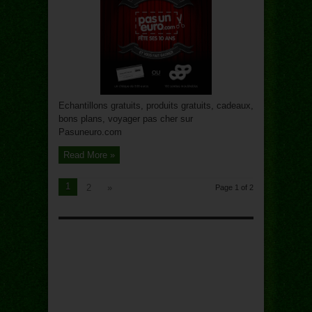
des
cadeaux
à
la
clé
Echantillons gratuits, produits gratuits, cadeaux,
bons plans, voyager pas cher sur
Pasuneuro.com
Read More »
1
2
»
Page 1 of 2