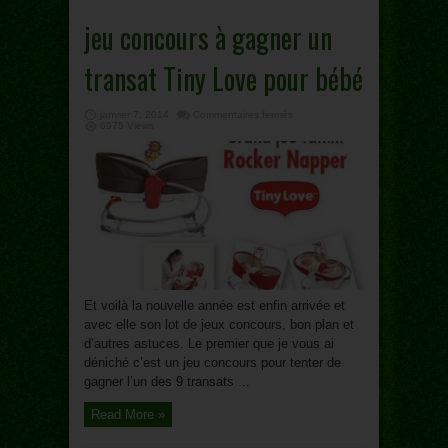
jeu concours à gagner un
transat Tiny Love pour bébé
sur
janvier 7, 2014
Commentaires fermés
jeu
6975 Views
concours
à
gagner
un
transat
Tiny
Love
pour
bébé
Et voilà la nouvelle année est enfin arrivée et
avec elle son lot de jeux concours, bon plan et
d’autres astuces. Le premier que je vous ai
déniché c’est un jeu concours pour tenter de
gagner l’un des 9 transats ...
Read More »