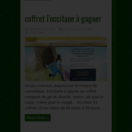
coffret l’occitane à gagner
sur
décembre 26, 2013
Commentaires fermés
coffret
6120 Views
l’occitane
à
gagner
Un jeu concours proposé par la marque de
cosmétique l’occitane à gagner un coffret
composé de gel de douche, savon, lait pour le
corps, crème pour le visage… Au choix 14
coffrets d’une valeur de 65 euros à 29 euros. ...
Read More »