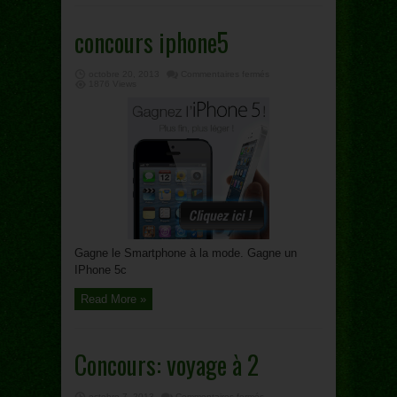
concours iphone5
sur
octobre 20, 2013
Commentaires fermés
concours
1876 Views
iphone5
Gagne le Smartphone à la mode. Gagne un
IPhone 5c
Read More »
Concours: voyage à 2
sur
octobre 7, 2013
Commentaires fermés