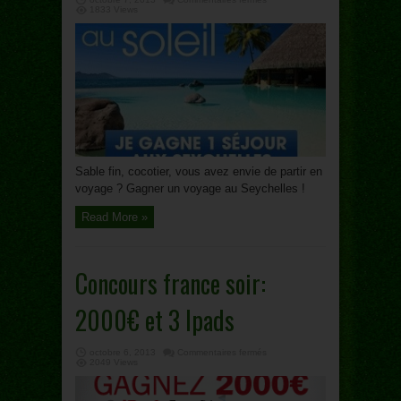
Concours:
1833 Views
voyage
à
2
Sable fin, cocotier, vous avez envie de partir en
voyage ? Gagner un voyage au Seychelles !
Read More »
Concours france soir:
2000€ et 3 Ipads
sur
octobre 6, 2013
Commentaires fermés
Concours
2049 Views
france
soir:
2000€
et