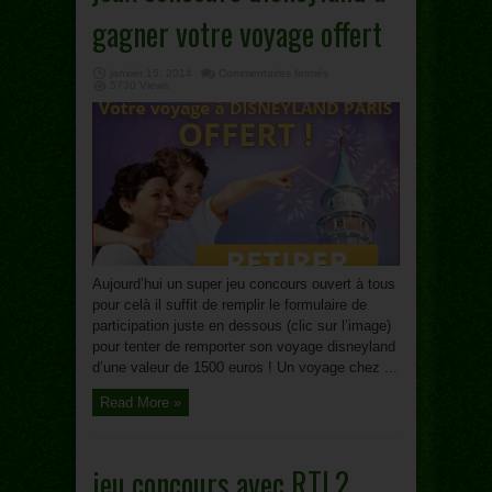
gagner votre voyage offert
sur
janvier 15, 2014
Commentaires fermés
jeux
5730 Views
concours
disneyland
à
gagner
votre
voyage
offert
Aujourd’hui un super jeu concours ouvert à tous
pour celà il suffit de remplir le formulaire de
participation juste en dessous (clic sur l’image)
pour tenter de remporter son voyage disneyland
d’une valeur de 1500 euros ! Un voyage chez ...
Read More »
jeu concours avec RTL2