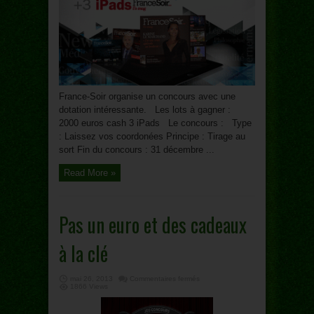
3
Ipads
France-Soir organise un concours avec une
dotation intéressante. Les lots à gagner :
2000 euros cash 3 iPads Le concours : Type
: Laissez vos coordonées Principe : Tirage au
sort Fin du concours : 31 décembre ...
Read More »
Pas un euro et des cadeaux
à la clé
sur
mai 26, 2013
Commentaires fermés
Pas
1866 Views
un
euro
et