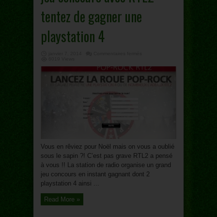
tentez de gagner une
playstation 4
sur
janvier 7, 2014
Commentaires fermés
jeu
6019 Views
concours
avec
RTL2
tentez
de
gagner
une
playstation
4
Vous en rêviez pour Noël mais on vous a oublié
sous le sapin ?! C’est pas grave RTL2 a pensé
à vous !! La station de radio organise un grand
jeu concours en instant gagnant dont 2
playstation 4 ainsi ...
Read More »