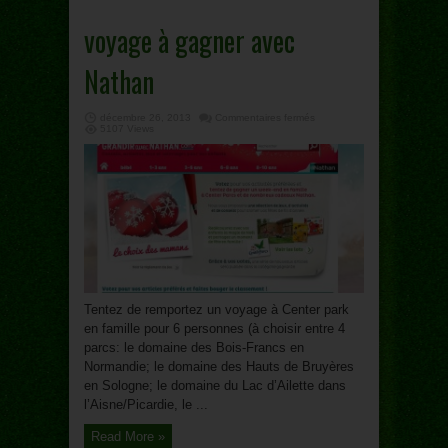
voyage à gagner avec
Nathan
sur
décembre 26, 2013
Commentaires fermés
voyage
5107 Views
à
gagner
avec
Nathan
Tentez de remportez un voyage à Center park
en famille pour 6 personnes (à choisir entre 4
parcs: le domaine des Bois-Francs en
Normandie; le domaine des Hauts de Bruyères
en Sologne; le domaine du Lac d’Ailette dans
l’Aisne/Picardie, le ...
Read More »