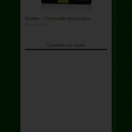
Neteller – Portefeuille électronique
mai 22, 2013
Comments are closed.