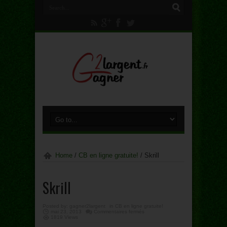
Home
/
CB en ligne gratuite!
/
Skrill
Skrill
Posted by:
gagner2largent
in
CB en ligne gratuite!
sur
mai 23, 2013
Commentaires fermés
Skrill
1819 Views