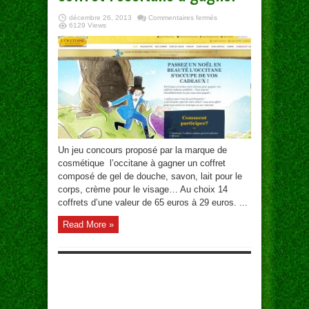
sur
décembre 26, 2013
Commentaires fermés
coffret
6129 Views
l’occitane
à
gagner
Un jeu concours proposé par la marque de
cosmétique l’occitane à gagner un coffret
composé de gel de douche, savon, lait pour le
corps, crème pour le visage… Au choix 14
coffrets d’une valeur de 65 euros à 29 euros. ...
Read More »