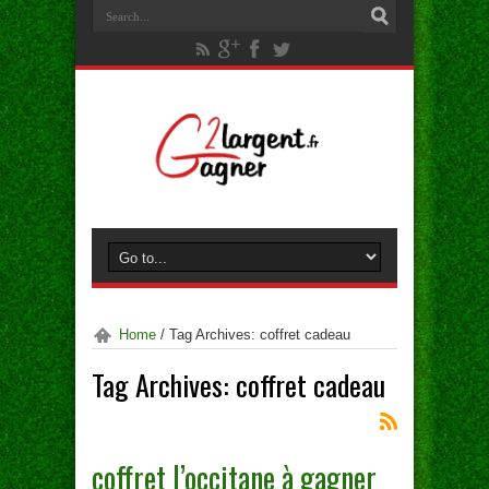
Home
/
Tag Archives: coffret cadeau
Tag Archives:
coffret cadeau
coffret l’occitane à gagner