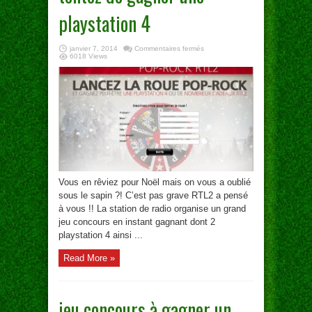
playstation 4
sur
janvier 7, 2014
Commentaires fermés
jeu
6018 Views
concours
avec
RTL2
tentez
de
gagner
une
playstation
4
Vous en rêviez pour Noël mais on vous a oublié
sous le sapin ?! C’est pas grave RTL2 a pensé
à vous !! La station de radio organise un grand
INSCRIPTION À LA NEWSLETTER
jeu concours en instant gagnant dont 2
playstation 4 ainsi ...
$$ GAGNE DE L'ARGENT AVEC LA NEWSLETTER !
Read More »
Les bons plans, promo exclusives directement dans ta boite mail
jeu concours à gagner un
E-mail (obligatoire)