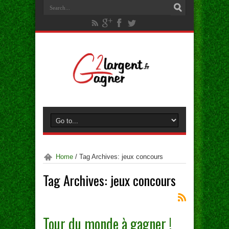
Home
/
Tag Archives: jeux concours
Tag Archives:
jeux concours
Tour du monde à gagner !