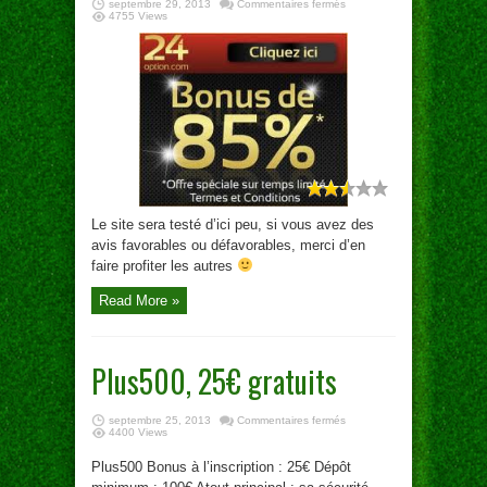
sur
septembre 29, 2013
Commentaires fermés
24option
4755 Views
Le site sera testé d’ici peu, si vous avez des
avis favorables ou défavorables, merci d’en
faire profiter les autres
Read More »
Plus500, 25€ gratuits
sur
septembre 25, 2013
Commentaires fermés
Plus500,
4400 Views
25€
INSCRIPTION À LA NEWSLETTER
gratuits
Plus500 Bonus à l’inscription : 25€ Dépôt