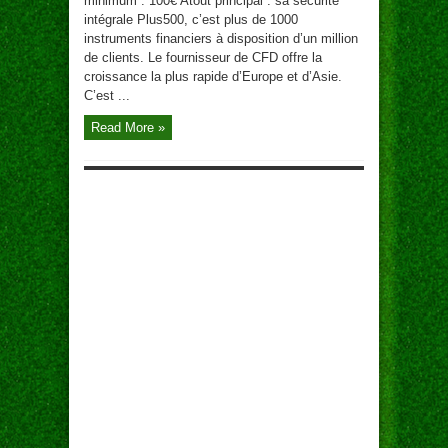
minimum : 100€ Atout principal : sa sécurité
$$ GAGNE DE L'ARGENT AVEC LA NEWSLETTER !
intégrale Plus500, c’est plus de 1000
instruments financiers à disposition d’un million
de clients. Le fournisseur de CFD offre la
Les bons plans, promo exclusives directement dans ta boite mail
croissance la plus rapide d’Europe et d’Asie.
E-mail (obligatoire)
C’est ...
Read More »