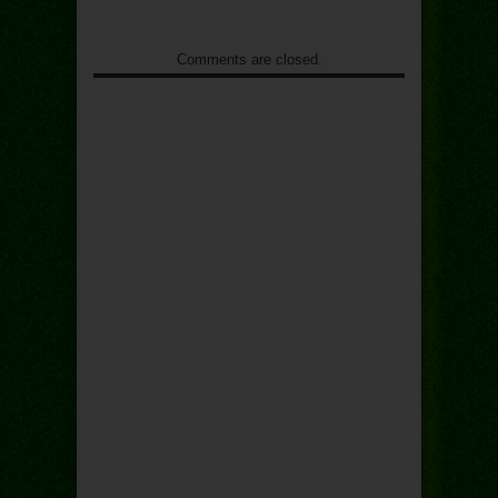
Comments are closed.