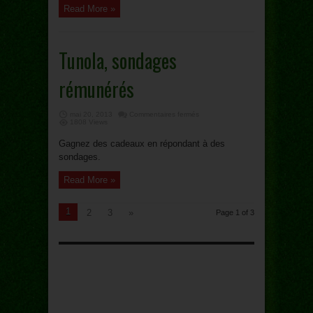
Read More »
Tunola, sondages
rémunérés
sur
mai 20, 2013
Commentaires fermés
Tunola,
1808 Views
sondages
rémunérés
Gagnez des cadeaux en répondant à des
sondages.
Read More »
1
2
3
»
Page 1 of 3