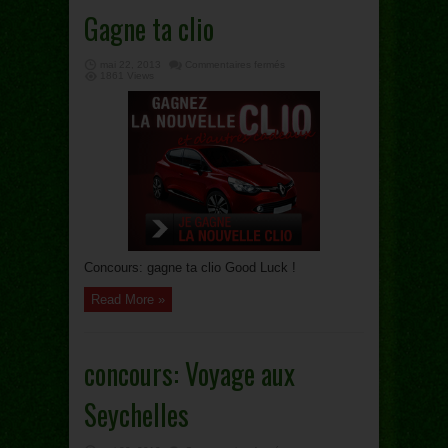
Gagne ta clio
sur
mai 22, 2013
Commentaires fermés
Gagne
1861 Views
ta
clio
Concours: gagne ta clio Good Luck !
Read More »
concours: Voyage aux
Seychelles