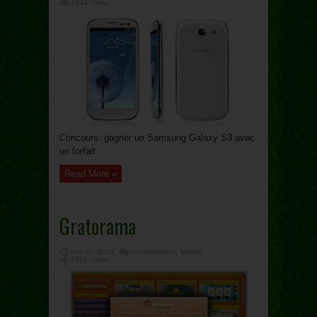
Gagne
1644 Views
ton
Galaxy
S3
+
forfait
Concours: gagner un Samsung Galaxy S3 avec
un forfait.
Read More »
Gratorama
sur
mai 20, 2013
Commentaires fermés
Gratorama
1961 Views