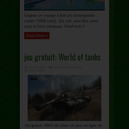
Gagnez un voyage à Bali (ou échangeable
contre 7500€ cash). Qui sait, peut être serez
vous le futur vainqueur. Good luck !!
Read More »
jeu gratuit: World of tanks
sur
mai 20, 2013
Commentaires fermés
jeu
4209 Views
gratuit:
World
of
tanks
Jeu gratuit: MMO de chars Un jeux en ligne de