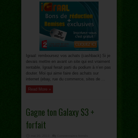
bon
plan
des
achats
web
Igraal: remboursez vos achats (cashback) Si je
devais mettre en avant un site qui est vraiment
rentable, Igraal ferait parti du podium à n’en pas
douter. Moi qui aime faire des achats sur
internet (ebay, rue du commerce, sites de ...
Read More »
Gagne ton Galaxy S3 +
forfait
sur
mai 20, 2013
Commentaires fermés