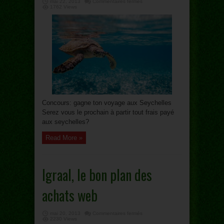
sur
mai 22, 2013
Commentaires fermés
concours:
1762 Views
Voyage
aux
Seychelles
Concours: gagne ton voyage aux Seychelles
Serez vous le prochain à partir tout frais payé
aux seychelles?
Read More »
Igraal, le bon plan des
achats web
sur
mai 20, 2013
Commentaires fermés
Igraal,
2230 Views
le