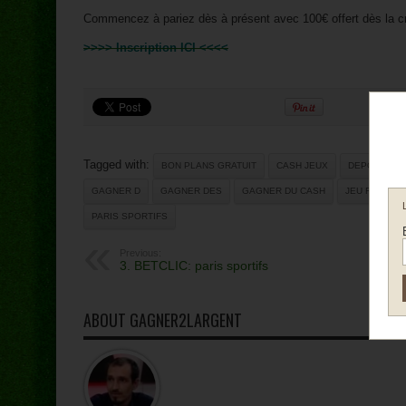
Commencez à pariez dès à présent avec 100€ offert dès la cr
>>>> Inscription ICI <<<<
Tagged with:
BON PLANS GRATUIT
CASH JEUX
DEPOT SPO
GAGNER D
GAGNER DES
GAGNER DU CASH
JEU REEL
PARIS SPORTIFS
Previous:
3. BETCLIC: paris sportifs
ABOUT GAGNER2LARGENT