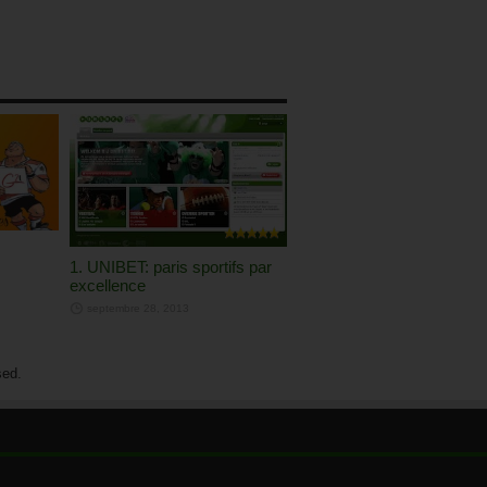
1. UNIBET: paris sportifs par
excellence
septembre 28, 2013
ed.