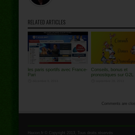
RELATED ARTICLES
les paris sportifs avec France-
Conseils, bonus et
Pari
pronostiques sur G2L
décembre 9, 2013
septembre 28, 2013
Comments are clos
Haxion.fr © Copyright 2013, Tous droits réservés