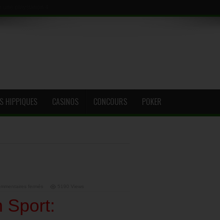
 une playstation 4
S HIPPIQUES
CASINOS
CONCOURS
POKER
sur
mmentaires fermés
5190 Views
2.
BWIN
 Sport:
sport:
500€
bonus