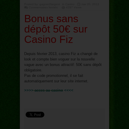
Posted by:
gagner2largent
in
Casino
mai 20, 2013
sur
Commentaires fermés
4287 Views
Casino
Fiz:
Bonus sans
50€
gratuit
(bonus
dépôt 50€ sur
sans
dépôt)
Casino Fiz
Depuis février 2013, casino Fiz a changé de
look et compte bien voguer sur la nouvelle
vague avec un bonus attractif: 50€ sans dépôt
obligatoire.
Pas de code promotionnel, il se fait
automatiquement sur leur site internet.
>>>>
acces au casino
<<<<
–