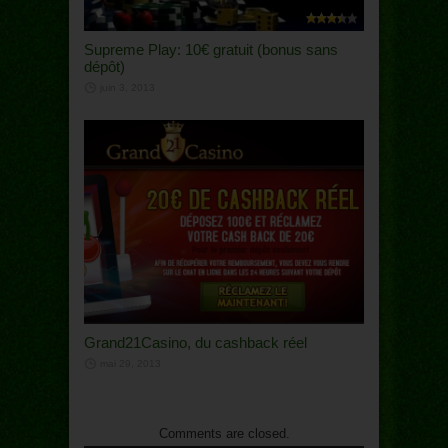
Supreme Play: 10€ gratuit (bonus sans
dépôt)
juin 3, 2013
Grand21Casino, du cashback réel
mai 29, 2013
Comments are closed.