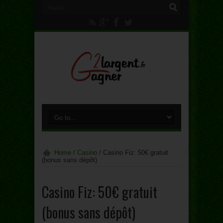
Home
/
Casino
/
Casino Fiz: 50€ gratuit
(bonus sans dépôt)
Casino Fiz: 50€ gratuit
(bonus sans dépôt)