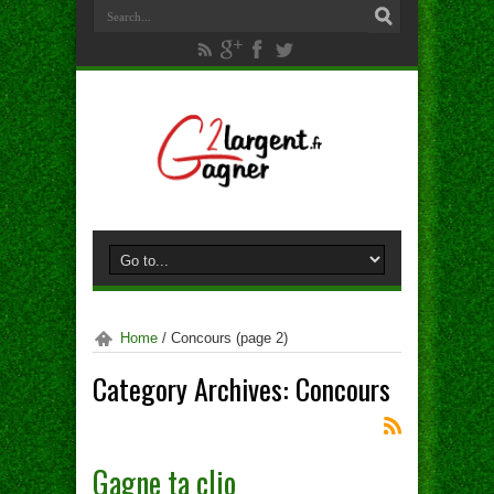
Home
/
Concours
(page 2)
Category Archives:
Concours
Gagne ta clio