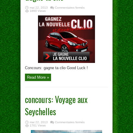
sur
mai 22, 2013
Commentaires fermés
Gagne
1860 Views
ta
clio
Concours: gagne ta clio Good Luck !
Read More »
concours: Voyage aux
Seychelles
sur
mai 22, 2013
Commentaires fermés
concours:
1761 Views
Voyage
aux