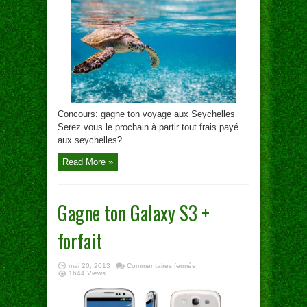
Seychelles
Concours: gagne ton voyage aux Seychelles
Serez vous le prochain à partir tout frais payé
aux seychelles?
Read More »
Gagne ton Galaxy S3 +
forfait
sur
mai 20, 2013
Commentaires fermés
Gagne
1644 Views
ton
Galaxy
S3
+