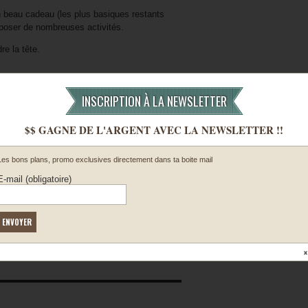
un beau cadeau (les plus basiques restants
roposer de nombreuses activités.
re la tête.
INSCRIPTION À LA NEWSLETTER
$$ GAGNE DE L'ARGENT AVEC LA NEWSLETTER !!
Les bons plans, promo exclusives directement dans ta boite mail
DES BON PLAN
GAGNER AU JEU
E-mail (obligatoire)
R DU CASH
JEU REEL
JOUER GAGNER
Next:
Marvel: Avengers Alliance, le jeu
gratuit des super héros