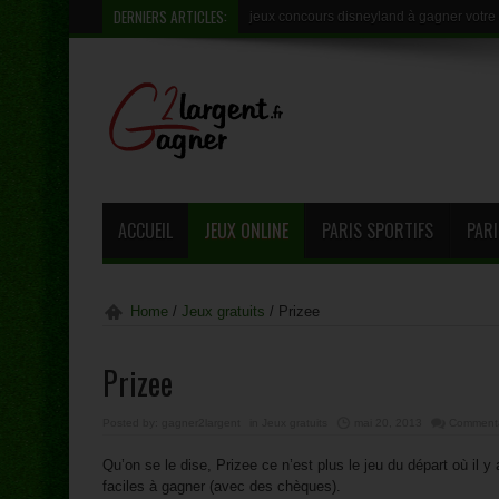
DERNIERS ARTICLES:
jeux concours disneyland à gagner votre 
ACCUEIL
JEUX ONLINE
PARIS SPORTIFS
PARI
Home
/
Jeux gratuits
/
Prizee
Prizee
Posted by:
gagner2largent
in
Jeux gratuits
mai 20, 2013
Commenta
Qu’on se le dise, Prizee ce n’est plus le jeu du départ où il
faciles à gagner (avec des chèques).