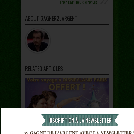
Panzar: jeux gratuit
ABOUT GAGNER2LARGENT
RELATED ARTICLES
INSCRIPTION À LA NEWSLETTER
jeux concours disneyland à gagner votre
$$ GAGNE DE L'ARGENT AVEC LA NEWSLETTER !
voyage offert