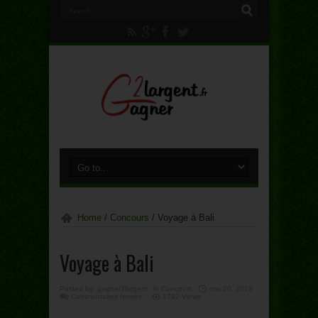
Home
/
Concours
/
Voyage à Bali
Voyage à Bali
Posted by:
gagner2largent
in
Concours
mai 20, 2013
sur
Commentaires fermés
1792 Views
Voyage
à