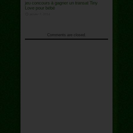
jeu concours à gagner un transat Tiny
Love pour bébé
janvier 7, 2014
Comments are closed.